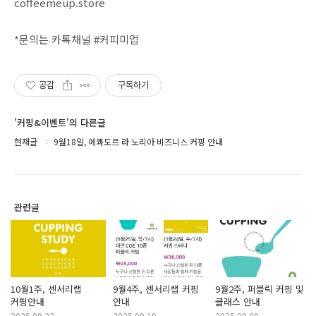
coffeemeup.store
*문의는 카톡채널 #커피미업
공감
구독하기
'커핑&이벤트'의 다른글
현재글
9월18일, 에콰도르 라 노리아 비즈니스 커핑 안내
관련글
10월1주, 센서리랩
9월4주, 센서리랩 커핑
9월2주, 퍼블릭 커핑 및
커핑안내
안내
클래스 안내
2025.09.23
2025.09.19
2025.09.09