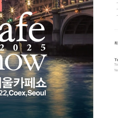
최
방
T
To
문
자
Ye
수