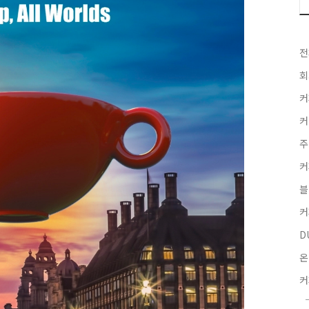
전
회
커
커
주
커
블
커
D
온
커