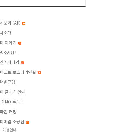
체보기 (All)
사소개
피 이야기
핑&이벤트
간커피미업
피벨트.로스터리연결
랙빈클럽
피 클래스 안내
UOMO 두오모
라인 커핑
피미업 소공점
이용안내