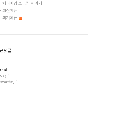
커피미업 소공점 이야기
최신메뉴
과거메뉴
근댓글
otal
day :
sterday :