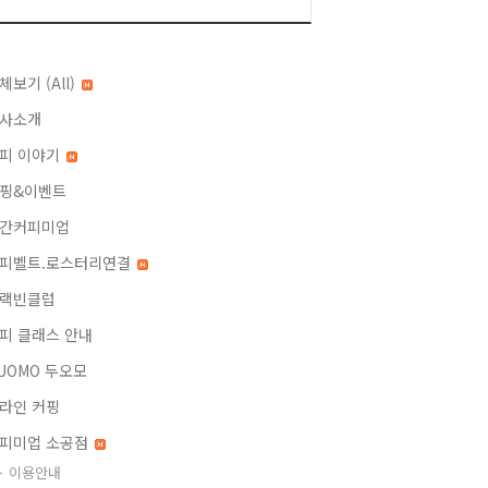
체보기 (All)
사소개
피 이야기
핑&이벤트
간커피미업
피벨트.로스터리연결
랙빈클럽
피 클래스 안내
UOMO 두오모
라인 커핑
피미업 소공점
이용안내