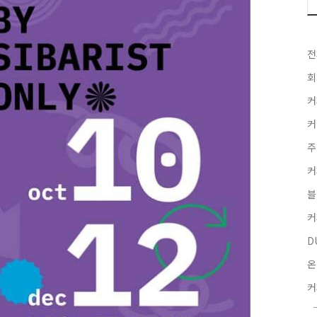
전
회
커
커
주
커
블
커
D
온
커