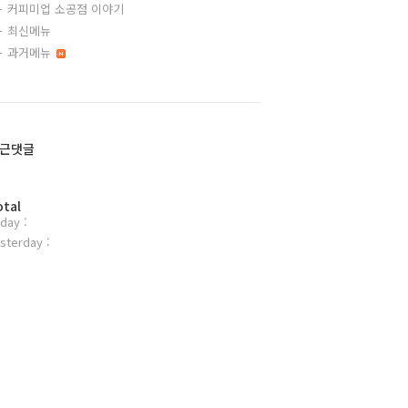
커피미업 소공점 이야기
최신메뉴
과거메뉴
근댓글
otal
day :
sterday :