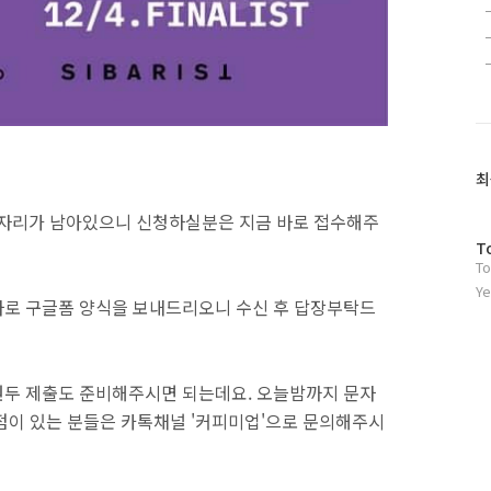
최
1자리가 남아있으니 신청하실분은 지금 바로 접수해주
방
T
To
문
자
Ye
자로 구글폼 양식을 보내드리오니 수신 후 답장부탁드
수
원두 제출도 준비해주시면 되는데요. 오늘밤까지 문자
점이 있는 분들은 카톡채널 '커피미업'으로 문의해주시