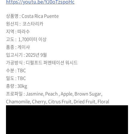
https://youtu.be/YJ0oTzspoHc
상품명 :
Costa Rica Puente
원산지 :
코스타리카
지역 :
따라수
고도 :
1,700미터 이상
품종 :
게이샤
입고시기 :
2025년 9월
가공방식 :
디펄프드 퍼멘테이션 워시드
수분 :
TBC
밀도 :
TBC
총량 :
30kg
프로파일 :
Jasmine, Peach , Apple, Brown Sugar,
Chamomile, Cherry, Citrus Fruit, Dried Fruit, Floral