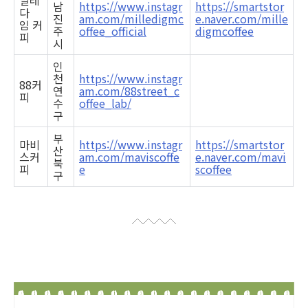
남
https://www.instagr
https://smartstor
다
진
am.com/milledigmc
e.naver.com/mille
임 커
주
offee_official
digmcoffee
피
시
인
천
https://www.instagr
88커
연
am.com/88street_c
피
수
offee_lab/
구
부
마비
https://www.instagr
https://smartstor
산
스커
am.com/maviscoffe
e.naver.com/mavi
북
피
e
scoffee
구