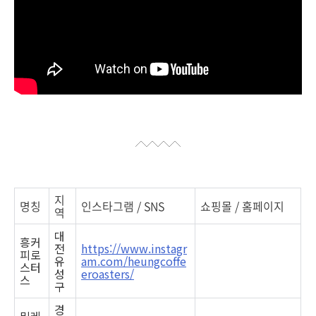
지
명칭
인스타그램 / SNS
쇼핑몰 / 홈페이지
역
대
흥커
전
https://www.instagr
피로
유
am.com/heungcoffe
스터
성
eroasters/
스
구
경
밀레