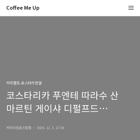
Coffee Me Up
커피벨트.로스터리연결
코스타리카 푸엔테 따라수 산
마르틴 게이샤 디펄프드
퍼멘테이션 워시드
커피미업로스팅랩
2025. 11. 3. 17:36