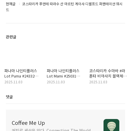
현재글
코스타리카 푸엔테 따라수 산 마르틴 게이샤 디펄프드 퍼멘테이션 워시
드
관련글
파나마 나인티플러스
파나마 나인티플러스
코스타리카 수마바 #라
Lot Puma #24332
Lot Mami #25031
푼타 비야사치 블랙체리
게이샤 익스페리멘탈
게이샤 익스페리멘탈
레스티드 허니
2025.11.03
2025.11.03
2025.11.03
허니
내추럴
댓글
Coffee Me Up
커피로 세상을 잇다. Connecting The World