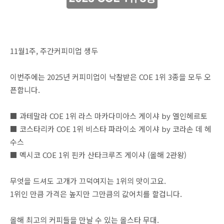
11월1주, 주간커피미업 생두
이번주에는 2025년 커피미업이 낙찰받은 COE 1위 3종을 모두 오
픈합니다.
■ 과테말라 COE 1위 라스 마카다미아스 게이샤 by 엘인헤르토
■ 코스타리카 COE 1위 비스타 파라이소 게이샤 by 코라손 데 헤
수스
■ 멕시코 COE 1위 핀카 산타크루즈 게이샤 (올해 2관왕)
무엇을 드셔도 고개가 끄덕여지는 1위의 맛이고요.
1위인 만큼 가격은 높지만 그만큼의 값어치를 할겁니다.
올해 최고의 커피들을 만날 수 있는 올스타 무대.