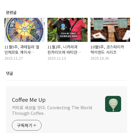
관련글
11월5주, 과테말라 엘
11월2주, 니카라과
10월5주, 코스타리카
인헤르토 게이샤
핀카리브레 바티안
하이엔드 시리즈
드라이드 온 체리 내추럴
엘라우렐 워시드
2025.11.27
2025.11.13
2025.10.30
댓글
Coffee Me Up
커피로 세상을 잇다. Connecting The World
Through Coffee.
구독하기