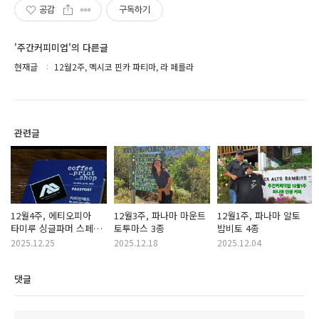
공감
구독하기
'주간커피미업'의 다른글
현재글
12월2주, 멕시코 핀카 파티마, 라 페를라
관련글
12월4주, 에티오피아
12월3주, 파나마 마운트
12월1주, 파나마 알토
타미루 싱글파머 스페셜
토투마스 3종
밤비토 4종
랏 1.
2025.12.25
2025.12.18
2025.12.04
댓글