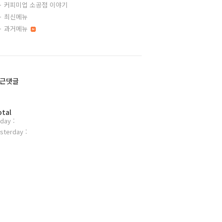
커피미업 소공점 이야기
최신메뉴
과거메뉴
근댓글
otal
day :
sterday :