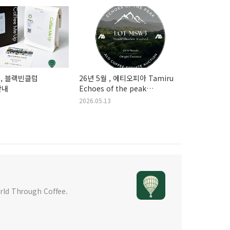
기, 블랙빈클럽
26년 5월 , 에티오피아 Tamiru
안내
Echoes of the peak
AuctionLot-MSW374158Moon
2026.05.13
Shadow Washed
d Through Coffee.