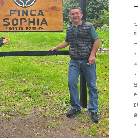
전
회
커
커
주
커
블
커
D
온
커