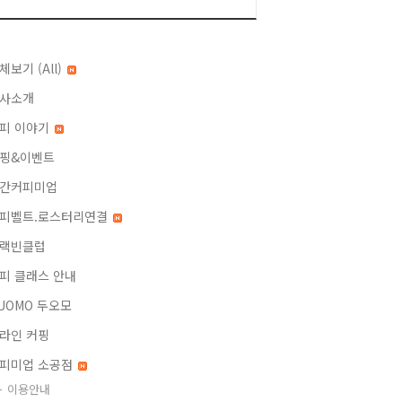
체보기 (All)
사소개
피 이야기
핑&이벤트
간커피미업
피벨트.로스터리연결
랙빈클럽
피 클래스 안내
UOMO 두오모
라인 커핑
피미업 소공점
이용안내