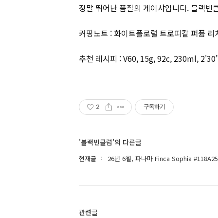
정말 뛰어난 품질의 게이샤입니다. 블랙빈
커핑노트 : 화이트플로럴 트로피칼 퍼퓸 
추천 레시피 : V60, 15g, 92c, 230ml, 2'30
2
구독하기
'블랙빈클럽'의 다른글
현재글
26년 6월, 파나마 Finca Sophia #118A25 
관련글