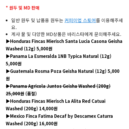
* 원두 및 MD 판매
일반 원두 및 납품용 원두는
커피미업 스토어
를 이용해주세
요.
게샤 꿀 및 다양한 MD상품은 바리스타에게 문의해주세요.
▶Honduras Fincas Mierisch Santa Lucia Casona Geisha
Washed (12g) 5,000원
▶Panama La Esmeralda 1NB Typica Natural (12g)
5,000원
▶Guatemala Rosma Poza Geisha Natural (12g) 5,000
원
▶Panama Agricola Juntos Geisha Washed (200g)
25,000원
(품절)
▶Honduras Fincas Mierisch La Alita Red Catuai
Washed (200g) 14,000원
▶Mexico Finca Fatima Decaf by Descamex Caturra
Washed (200g) 16,000원