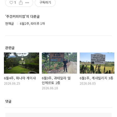
1
구독하기
'주간커피미업'의 다른글
현재글
6월2주, 타미루 1차
관련글
6월4주, 파나마 게이샤
6월3주, 과테말라 엘
6월1주, 게샤빌리지 3종
인헤르토 2종
2026.06.25
2026.06.05
2026.06.18
댓글