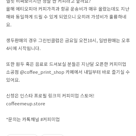
얼핏 비싸보이지만 정말 싼 커피라고 할까요?
올해 에티오피아 커피가격과 항공 운송비가 매우 올랐는데도 지난
해와 동일하게 드릴 수 있게 되었으니 오히려 가성비가 훌륭하네
요.
생두판매의 경우 그린빈클럽은 금요일 오전10시, 일반판매는 오후
4시에 시작됩니다.
또한 원두 혹은 음료로 드셔보실 분들은 지난달 오픈한 커피미업
소공점 @coffee_print_shop 카페에서 내일부터 바로 즐기실 수
있어요.
신청은 인스타 프로필 링크의 커피미업 스토어!
coffeemeup.store
*문의는 카톡채널 #커피미업