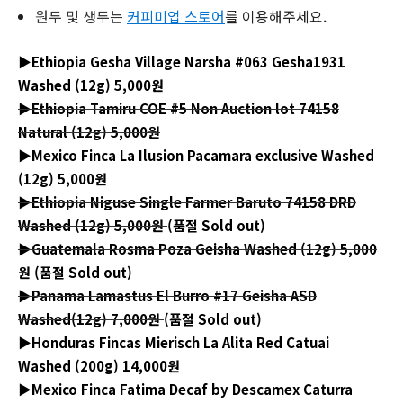
원두 및 생두는
커피미업 스토어
를 이용해주세요.
▶Ethiopia Gesha Village Narsha #063 Gesha1931
Washed (12g) 5,000원
▶Ethiopia Tamiru COE #5 Non Auction lot 74158
Natural (12g) 5,000원
▶Mexico Finca La Ilusion Pacamara exclusive Washed
(12g) 5,000원
▶Ethiopia Niguse Single Farmer Baruto 74158 DRD
Washed (12g) 5,000원
(품절 Sold out)
▶Guatemala Rosma Poza Geisha Washed (12g) 5,000
원
(품절 Sold out)
▶
Panama Lamastus El Burro #17 Geisha ASD
Washed(12g) 7,000원
(품절 Sold out)
▶Honduras Fincas Mierisch La Alita Red Catuai
Washed (200g) 14,000원
▶Mexico Finca Fatima Decaf by Descamex Caturra