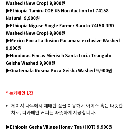
Washed (New Crop) 9,900원
▶Ethiopia Tamiru COE #5 Non Auction lot 74158
Natural 9,900원
▶Ethiopia Niguse Single Farmer Baruto 74158 DRD
Washed (New Crop) 9,900원
▶Mexico Finca La Ilusion Pacamara exclusive Washed
9,900원
▶Honduras Fincas Mierisch Santa Lucia Triangulo
Geisha Washed 9,900원
▶Guatemala Rosma Poza Geisha Washed 9,900원
* 논카페인 1잔
게이샤 나무에서 재배한 꿀을 이용해서 아이스 혹은 따뜻한
차로, 디카페인 커피는 따뜻하게 제공합니다.
▶Ethiopia Gesha Village Honey Tea (HOT) 9,900원