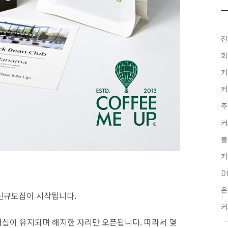
전
회
커
커
주
커
블
커
D
온
 신규모집이 시작됩니다.
커
십이 유지되며 해지한 자리만 오픈됩니다. 따라서 몇