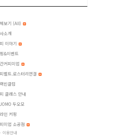
체보기 (All)
사소개
피 이야기
핑&이벤트
간커피미업
피벨트.로스터리연결
랙빈클럽
피 클래스 안내
UOMO 두오모
라인 커핑
피미업 소공점
이용안내