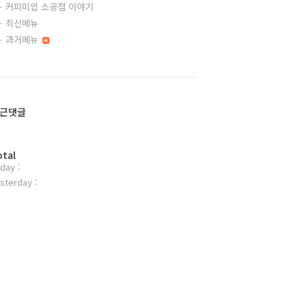
커피미업 소공점 이야기
최신메뉴
과거메뉴
근댓글
otal
day :
sterday :