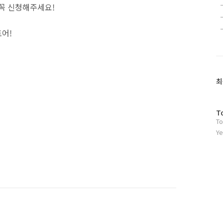
 꼭 신청해주세요!
어!
최
방
T
To
문
자
Ye
수