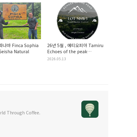
파나마 Finca Sophia
26년 5월 , 에티오피아 Tamiru
eisha Natural
Echoes of the peak
AuctionLot-MSW374158Moon
2026.05.13
Shadow Washed
d Through Coffee.