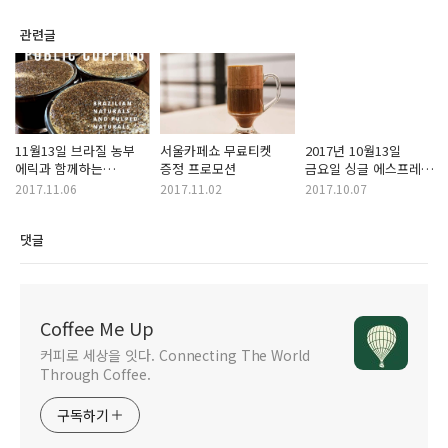
관련글
11월13일 브라질 농부
서울카페쇼 무료티켓
2017년 10월13일
에릭과 함께하는
증정 프로모션
금요일 싱글 에스프레소
스페셜티 커핑
커핑 안내
2017.11.06
2017.11.02
2017.10.07
댓글
Coffee Me Up
커피로 세상을 잇다. Connecting The World
Through Coffee.
구독하기