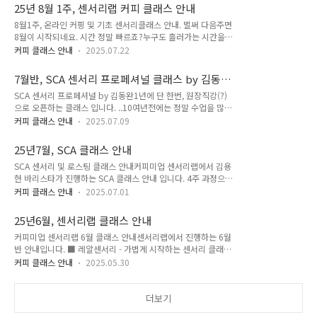
는 지금 신청가능합니다. 신청은 인스타 프로필 링크의 커피미업
업
25년 8월 1주, 센서리랩 커피 클래스 안내
스토어!coffeemeup.store*문의는 카톡채널 #커피미업
8월1주, 온라인 커핑 및 기초 센서리클래스 안내. 벌써 다음주면
8월이 시작되네요. 시간 정말 빠르죠?누구도 흘러가는 시간을
잡을 수는 없어도 그 시간을 활용하는 방법은 모두가 다를겁니
커피 클래스 안내
2025.07.22
다. 자, 뜨거운 여름! 8월에는 3주과정, 그러나 아주 저렴한 비용
으로 첫 발걸음을 내딛기 좋은 클래스인 '레알센서리' 8월반을
7월반, SCA 센서리 프로페셔널 클래스 by 김동
오픈했고요. 또한 직접 오시기에는 시간이 부족하고 집에서 편하
완
SCA 센서리 프로페셔널 by 김동완1년에 단 한번, 원장직강(?)
게 커핑을 원격으로 해보고 싶은 분들을 위한 온라인 커핑 8월1
으로 오픈하는 클래스 입니다. ..10여년전에는 정말 수업을 많이
주차 커피도 준비 되었습니다.신청은 인스타 프로필 링크의 커피
했습니다.그런데 여러 이유로 진행하던 수업은 점점 사라졌고 이
미업 스토어!coffeemeup.store*문의는 카톡채널 #커피미업
커피 클래스 안내
2025.07.09
제는 저를 선생님으로 불러주던 분들도 별로 없습니다. 그래도
다시 선생님이 되고자 하는 이유는 십수년전 저와 함께 땀흘리던
25년7월, SCA 클래스 안내
분들이 성공한 것을 보면 가슴이 벅차고 그때 일들이 떠오르고
SCA 센서리 및 로스팅 클래스 안내커피미업 센서리랩에서 김용
나도 아주 작은 보탬이 되었다는 기쁨 때문입니다. 오히려 그 때
현 바리스타가 진행하는 SCA 클래스 안내 입니다. 4주 과정으로
그 분들이 선생님이 되었고 저는 교육계에서는 잊혀진 사람이 되
시작일은 다음과 같아요. ■ 센서리 인터미디엇 - 7월8일 (화요
었지만 1년에 한번이라도 이 끈을 놓지않으려 합니다. 이는 일방
커피 클래스 안내
2025.07.01
반)■ 센서리 인터미디엇 - 7월12일 (토요반)■ 로스팅 파운데
적 수업이 아닌, 참가하시는 분들 또한 저에게 많은것을 알려주
이션 - 7월12일 (토요반)초보자도 가능하며 지금 바로 신청하실
시는 자리가 될 것입니다. 늘 그랬듯 저와 함께 클래스에 참가한
25년6월, 센서리랩 클래스 안내
수 있습니다. 또한 7월23일 수요일부터는 5주 과정으로 김동완
분들은 서로 친해질 가..
커피미업 센서리랩 6월 클래스 안내센서리랩에서 진행하는 6월
바리스타가 진행하는 센서리 프로페셔널 과정이 있습니다. 조만
반 안내입니다. ■ 레알센서리 - 가볍게 시작하는 센서리 클래스
간 접수와 함께 공지할게요. 신청은 인스타 프로필 링크의 커피
로 6월11일 수요일부터 3회 진행합니다. ■ SCA 센서리 인터미
미업 스토어!coffeemeup.store*문의는 카톡채널 #커피미업
커피 클래스 안내
2025.05.30
디엇 - 좀 더 체계적이고 심도있는 클래스로 자격증 까지 취득하
기 원하는 분께 추천합니다. 6월7일 시작하는 토요반과 6월10
일 화요일에 시작하는 반이 있으니 스케줄에 맞게 골라보세요.
더보기
■ SCA 로스팅 파운데이션 - 로스팅이 궁금했던 분들 누구나 이