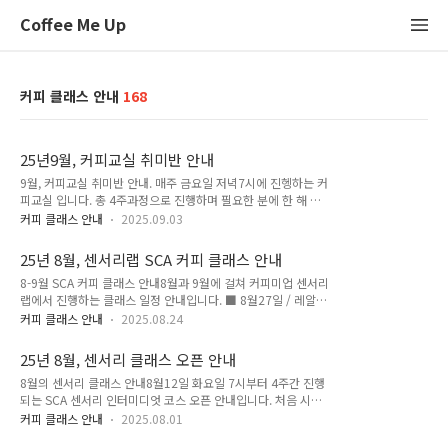
Coffee Me Up
커피 클래스 안내
168
25년9월, 커피교실 취미반 안내
9월, 커피교실 취미반 안내. 매주 금요일 저녁7시에 진헹하는 커
피교실 입니다. 총 4주과정으로 진행하며 필요한 분에 한 해 이
후 SCA 인트로덕션 자격증 과정도 취득할 수 있습니다. 1회차 -
커피 클래스 안내
2025.09.03
9월 12일2회차 - 9월 19일3회차 - 9월 26일4회차 - 10월 10일
그 외에 SCA 센서리 등 다른 과정도 함께 시작합니다.커피미업
25년 8월, 센서리랩 SCA 커피 클래스 안내
센서리랩에서 진행하며 자세한 내용 및 신청은 인스타 프로필 링
8-9월 SCA 커피 클래스 안내8월과 9월에 걸쳐 커피미업 센서리
크의 커피미업 스토어!coffeemeup.store*문의는 카톡채널 #
랩에서 진행하는 클래스 일정 안내입니다. ■ 8월27일 / 레알센
커피미업
서리 - 입문자를 위한 센서리 첫걸음 입니다. 3주간 가볍게 시작
커피 클래스 안내
2025.08.24
해보고 싶은 분들은 지금 시작하세요. ■ 8월27일 / SCA 브루잉
인터미디엇 - 집에서 커피를 맛있게 마시고 싶은 분부터 바리스
25년 8월, 센서리 클래스 오픈 안내
타가 되고싶은 분까지!■ 8월30일 / SCA 센서리 인터미디엇 -
8월의 센서리 클래스 안내8월12일 화요일 7시부터 4주간 진행
좀 더 심도있게 센서리과정을 공부하고 자격증까지 취득할 수 있
되는 SCA 센서리 인터미디엇 코스 오픈 안내입니다. 처음 시작
어요. ■ 8월30일 / SCA 로스팅 파운데이션 - 커피를 직접 볶아
하는 분들부터 기본 수준 정도는 경험하신 분들까지 모두 환영합
보고 싶었다면 누구나 참여하세요. 신청은 인스타 프로필 링크의
커피 클래스 안내
2025.08.01
니다.센서리를 공부하는 첫걸음, SCA 센서리 인터미디엇 클래스
커피미업 스토어!coffeemeup.store*문의는 카톡채널 #커피미