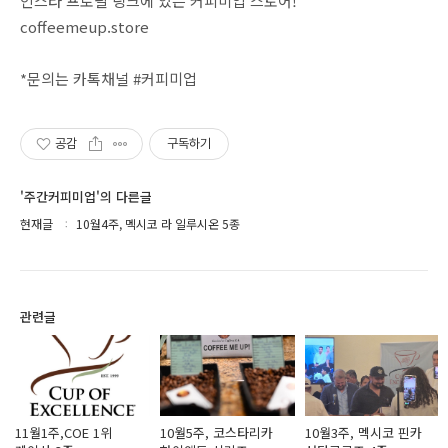
인스타 프로필 링크에 있는 커피미업 스토어!
coffeemeup.store
*문의는 카톡채널 #커피미업
공감
구독하기
'주간커피미업'의 다른글
현재글
10월4주, 멕시코 라 일루시온 5종
관련글
11월1주,COE 1위
10월5주, 코스타리카
10월3주, 멕시코 핀카