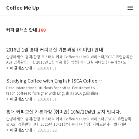
Coffee Me Up
커피 클래스 안내
168
2016년 1월 홍대 커피교실 기본과정 (취미반) 안내
안녕하세요. 홍대/합정 로스터리 카페 Coffee Me Up의 바리스타/SCAE 유럽감독관
AST 김동완입니다. 2016년 1월의 홍대 (+ 합정) 커피교실 취미반 (기본과정) 모집
공지입니다.남아있는 날짜 보시고, 신청하시고 싶은 요일과 날짜를 선택하여 메일 주
커피 클래스 안내
2016.01.01
시고 입금하시면 끝!각 반별로 같은 요일에 연속 4주간 진행되는 수업입니다. (토/일
요반은 오전11시, 월요반은 저녁8시)혹시나 한 주 정도 휴가 등으로 빠져야 하면 다
Studying Coffee with English (SCA Coffee
른요일반에 보강해드리니 미리 말씀주세요. * 제가 지금 브라질에 있기 때문에 문자
Class in Seoul, Korea)
Dear. International students for coffee. I've started to
나 전화가 아닌 메일로 연락주세요. * 조금 회신이 늦더라도 기다려주시고 회신을 받
teach coffee to foreigner with English as SCA guideline in
고 입금해주시면 됩니다.* 기본과정 개설이 없더라도 1:1 수업을 통해 자격증/창업
Seoul, Korea. Sure. I am not a native English speaker. But
반은 개설이 언제든 가능하니 문의주세..
커피 클래스 안내
2016.01.01
I studied coffee in Europe such as London, Lisbon, Italy.
Also I am a CoE International judge from Brazil. And
홍대 커피교실 기본과정 (취미반) 10월/11월반 공지 입니다.
already I have teaching experiences with my
안녕하세요. 홍대/합정 로스터리 카페 Coffee Me Up의 바리스타 / SCAE 유럽감독
international coffee students here in Korea. even in
관 AST 김동완입니다. 2015년 10/11월의 홍대 (+ 합정) 커피교실 취미반 (기본과
Europe. So Emai..
정) 모집 공지입니다.남아있는 날짜 보시고, 신청하시고 싶은 요일과 날짜를 선택하
커피 클래스 안내
2015.10.22
여 메일 주시고 입금하시면 끝!각 반별로 같은 요일에 연속 4주간 진행되는 수업입니