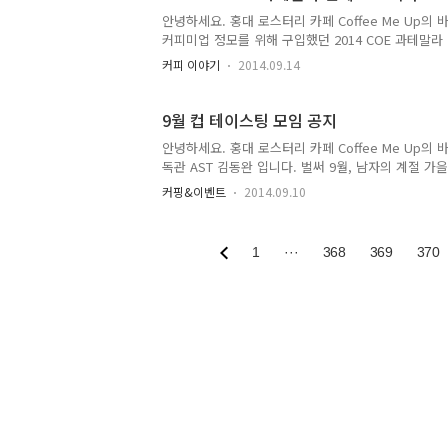
더욱 자랑스럽습니다만^^;뭐 그건 그냥 제 스스로의
안녕하세요. 홍대 로스터리 카페 Coffee Me Up의 
쳐 온 것 처럼 초심을 잃지않고최선을 다 해서 커피교육
커피미업 정모를 위해 구입했던 2014 COE 과테말
비싸서 구입가격이 상당히 비쌌는데요. (점점 COE 
커피 이야기
2014.09.14
커피를 비싼 가격에 사는것에 비해서는 꽤 만족스러웠
라를 넘어 세계적인 농장이지요. 매년 COE에서 1위를
등이네요. 그래도 프레지덴셜 급인 90점을 돌파하여 9
9월 컵 테이스팅 모임 공지
콤 달콤한 산미가 기분 좋게 합니..
안녕하세요. 홍대 로스터리 카페 Coffee Me Up의 
독관 AST 김동완 입니다. 벌써 9월, 남자의 계절 가
절 가을을 맞이하여 이번달 컵 테이스팅 모임 공지합
커핑&이벤트
2014.09.10
요일이 아닌, 화요일이예요! 이유는 이번 목요일이 제
당겼다...기 보다는 ㅠ 그날 자격증반 교육도 있고 이
잔~ 이번달에는 여러분들이 상당히 기대하던 커피가 
1
···
368
369
370
임 사진입니다 ㅋ . . 뭔지 궁금하시죠? A. 과테말라
장, 인헤르또 파카마라 2014 COE #2, By washe
피, 안티구아 라 글로리아 SHB, By washed ..