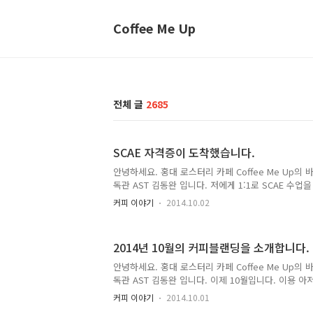
Coffee Me Up
전체 글
2685
SCAE 자격증이 도착했습니다.
안녕하세요. 홍대 로스터리 카페 Coffee Me Up의 
독관 AST 김동완 입니다. 저에게 1:1로 SCAE 수
요.비록 시험을 한번에 붙지 못하는 분이 계시긴 하지
커피 이야기
2014.10.02
격하십니다^^그리고 이렇게 자격증을 받아가시지요.
합격생을 위한 자격증이 도착했습니다.지금 SCAE 로스팅
바리스타 각각 파운데이션, 인터미디엇, 프로페셔널
2014년 10월의 커피블랜딩을 소개합니다.
수강생이 모두 있는데요. 이 분들도 앞으로 있을 시
시길 :) 참고로, 이거 뱃지가 예뻐졌네요. 제가 유럽
안녕하세요. 홍대 로스터리 카페 Coffee Me Up의 
린 뱃지였는데;좀 크고 뭔가 있어보입니다. 탐나네요 ㅋ
독관 AST 김동완 입니다. 이제 10월입니다. 이용 아
절"이 라디오에서 흘러나오겠죠? ^^자, 그래서 A 블랜
커피 이야기
2014.10.01
진 계절"가을에 잘 어울리는 이름과 맛을 집어 넣었습