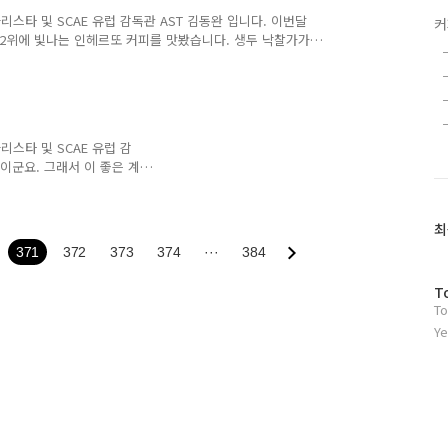
 만족인것이고, 지금껏 가르
바리스타 및 SCAE 유럽 감독관 AST 김동완 입니다. 이번달
커
을 진행하고 또 ..
라 2위에 빛나는 인헤르또 커피를 맛봤습니다. 생두 낙찰가가
가격이 올라가고 있는것 같아요 ㅠㅠ) 그래도 얼토당토 않은
습니다. 인헤르토 농장이야 워낙 잘 알려진 곳이고, 과테말
 독차지 하다시피 하는 곳인데, 어째 올해는 간발의 차로 2
0.08을 받아 자존심을 지켰습니다. 맛은 인헤르토 특유의 새
바리스타 및 SCAE 유럽 감
을이군요. 그래서 이 좋은 계
니다. 참고로 이번달에는 목
 생일이라 할 일이 있어서
래저래 이틀 당겼어요^^' 짜
최
제공됩니다. 이건 지난달 모
371
372
373
374
···
384
를 넘어 세계를 대표하는 농
d B. 과테말라의 클래식한 커
방
T
To
문
자
Ye
수