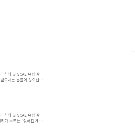
바리스타 및 SCAE 유럽 감
업을 받으시는 분들이 많으신데
만 그래도 결국 해내서 합
 오늘 따끈따끈하게 5명의
, SCAE 센서리, SCAE
 과정을저와 함께 공부하는
험에 빠르게 합격해서 취득하
에서 취득했을때만해도 좀 구
바리스타 및 SCAE 유럽 감
 아참, 배지는 바..
저씨가 부르는 "잊혀진 계
딩의 이름은... A는 "잊혀
니다.신맛은 거의 없고 쌉