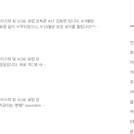
말라 내셔널 위너를 수상한
랜딩 했습니다.깊어가는 가
떠세요? ^^ 그리고B는 "바
 생각하는 그 바밤바의 맛!
바리스타 및 SCAE 유럽 감독관 AST 김동완 입니다. 8-9월반
랜딩이랄까요?오마초..
로운 달이 시작되었으니, 9-10월반 모집 공지를 올립니다^^
토요반 - 모두 마감 및 진행중 09월29일 월요반 - 모두 마감 혹
0월반은 19일 일요일, 25일 토요일, 27일 월요일에 진행예
전
문반은 1:1 수업이라 상시 지원 가능합니다. 이렇게 개설 예정
금주시면 선착순으로 마감합니다. 이미 전 달에 예약 접수해
회
바리스타 및 SCAE 유럽 감
커
생일입니다. 바로 저;;뭐 사
참 생일이 좋았는데 나이가
커
 보다 저를 낳아주시고 길러
효자들이 말만 잘하죠) 옛날
주
가서 할인도 받고 했을텐데
커
 갈 사람이 없습니다 ㅠㅠ)
떼를 안좋아하는데 우리집 라
바리스타 및 SCAE 유럽 감
블
른 글씨에 장애를;; 가..
급되는 명패? (wooden
데, 아래 사진처럼 이름이 잘
커
 아니고 ㅎㅎ 여튼 오타로
D
오래 걸렸네요. 2014년부
요.이후에도 큰 문제가 없다
온
럽 본진에서 취득해 온거라