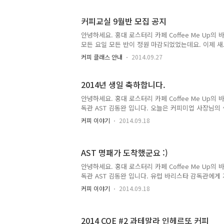
쌀하고 다크한 느낌으로만 구성한 "잊혀진 계절"과테
원두와 니카라과에서 가장 핫한 마라카투라종으로 블
커피교실 9월반 모집 공지
을, "잊혀진 계절"과 함께 따뜻한 아메리카노 한 잔 어
밤바"이름 참 강렬하죠? ㅎ 네, 맞습니다. 여러분들이
안녕하세요. 홍대 로스터리 카페 Coffee Me Up의 
군밤은 들어있지 않지만 전형적인 '밤 맛'을 내는 블
모든 요일 모든 반이 정원 마감되었었는데요. 이제 새
09월21일 일요반 - 모두 마감 및 진행중 09월27일 
커피 클래스 안내
2014.09.27
은 10월 과정 미리 예약하실분은 메일주시면 됩니다. 1
정입니다. 그 외 SCAE 유럽 바리스타 자격증 및 전
이고요. 보시고 참여가능한 날짜를 메일로 주시고 입
2014년 생일 축하합니다.
주시는..
안녕하세요. 홍대 로스터리 카페 Coffee Me Up의 
독관 AST 김동완 입니다. 오늘은 커피미업 사장님의 
실 생일을 따로 축하하거나 하지는 않아요. 어릴땐 
커피 이야기
2014.09.18
드니까 생일이 뭐 대단한게 아니라는 생각이 들고,저
주신 부모님을 위한 날이 아닌가 싶습니다. (원래 불
같으면 파티도 하고, 생일쿠폰으로 맛집이나 카페도 
AST 명패가 도착했군요 :)
뭐 이젠 가고싶지도 않고 갈 시간도 없고 (결정적으로
그래서 준비한 나를 위한 쓰리썸 라떼.제가 원래 라
안녕하세요. 홍대 로스터리 카페 Coffee Me Up의 
떼만 좋아해요^^ 쓰리썸 라떼요!선천적으로 그림이나 바
독관 AST 김동완 입니다. 유럽 바리스타 감독관에게 지
plaque) 가 도착했습니다.사실 아주 오래전에 왔는
커피 이야기
2014.09.18
못 왔었어요.돈완 킴! 이라니 ㅋㅋ돈만 밝히는 사람도
인해 다시 제작을 했고이 과정에서 유럽에서 오는거라 
터 2017년까지 감독관 및 트레이너 자격이 주어지고
2014 COE #2 과테말라 인헤르또 커피
면 연장될 계획입니다.한국에서 취득한게 아니고 유