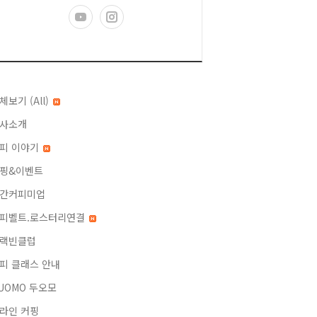
체보기 (All)
사소개
피 이야기
핑&이벤트
간커피미업
피벨트.로스터리연결
랙빈클럽
피 클래스 안내
UOMO 두오모
라인 커핑