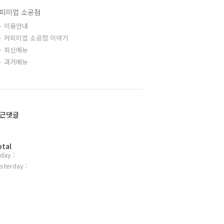
피미업 소공점
이용안내
커피미업 소공점 이야기
최신메뉴
과거메뉴
근댓글
otal
day :
sterday :