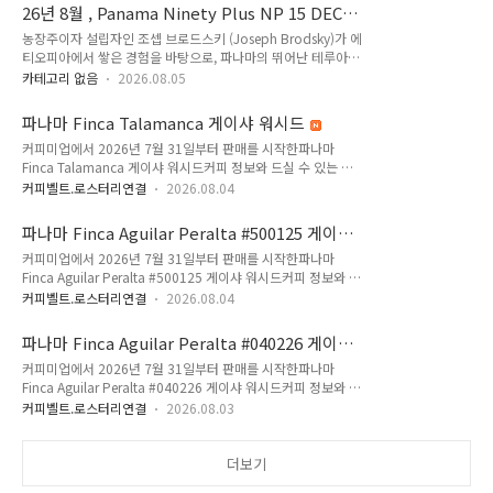
리유저블컵에 별도로 제공해 드립니다.- 따뜻한 커피만 판매하며 후불 결제 방식으로
26년 8월 , Panama Ninety Plus NP 15 DEC
나갈 때 바리스타에게 말씀해주세요. * 커피 1잔12g의 원두를 이용하여 한 잔의 따
Gesha Natural
농장주이자 설립자인 조셉 브로드스키 (Joseph Brodsky)가 에
뜻한 커피로만 제공합니다. 최상급 커피는 최적의 시기에 냉동보관하여 제공할 수도
티오피아에서 쌓은 경험을 바탕으로, 파나마의 뛰어난 테루아
있습니다. ▶Panama Finca Maya x Lost Origon BOP Auction Lot Natural
(Terroir)에 에티오피아 원종 게샤(Gesha)를 심으며 시작되었으
50,000원▶Pa..
카테고리 없음
2026.08.05
며 커핑 점수 90점 이상을 받는 최고급 품질의 커피만을 공급하
겠다는 신념을 담고 있습니다. 농장은 게샤 에스테이트와 바루
파나마 Finca Talamanca 게이샤 워시드
에스테이트로 나누어져 있습니다. 게샤 에스테이트는 볼칸
커피미업에서 2026년 7월 31일부터 판매를 시작한파나마
(Volcán) 지역 실라 데 판도(Silla de Pando) 인근 해발
Finca Talamanca 게이샤 워시드커피 정보와 드실 수 있는 로
1,500~1,700m에 위치해 있는데 과거 방치되거나 파괴되었던
스터리 목록입니다. 2026년 7월에 입고된 파나마 커피입니다.
목초지를 울창한 삼림으로 재구성하여 친환경적으로 커피를 재
커피벨트.로스터리연결
2026.08.04
이번에 소개할 커피는 국내에 새롭게 소개하는 파나마 농장의 커
배합니다. 그리고 바루 에스테이트는 바루 화산 부근 최고
피입니다.탈라망카는 1960년부터 4대째 이어온 전통과 지속 가
2,000m가 넘는 초고고도 지역에 위치한 농장으로, 극단적인 생
파나마 Finca Aguilar Peralta #500125 게이샤
능한 스페셜티 커피를 선보입니다.파나마 산타클라라 고지대, 라
태계..
워시드
커피미업에서 2026년 7월 31일부터 판매를 시작한파나마
아미스타드 국립공원 청정 자연 기슭 아래 자리 잡아 1960년부
Finca Aguilar Peralta #500125 게이샤 워시드커피 정보와 드
터 4대에 걸쳐 최상의 스페셜티 커피를 재배, 가공, 유통하고 있
실 수 있는 로스터리 목록입니다.2026년 7월에 입고된 파나마
는 가족 경영 농장입니다.탈라망카 산맥의 비옥한 토양과 해발
커피벨트.로스터리연결
2026.08.04
커피입니다.이번에 소개할 커피는 국내에 새롭게 소개하는 파나
1,450m에 달하는 고지대의 독특한 미세기후는 커피 체리가 천
마 농장의 커피입니다.Finca Aguilar Peralta는 파나마 치리키
천히 완숙되며 풍부한 당도와 밀도, 복합적인 산미를 머금도록
파나마 Finca Aguilar Peralta #040226 게이샤
(Chiriquí)주의 아름다운 고산지대인 산타클라라(Santa Clara)
돕습니다.자생 동식물의 ..
워시드
커피미업에서 2026년 7월 31일부터 판매를 시작한파나마
에 위치한 고고도 스페셜티 커피 농장입니다.1960년대 산타클
Finca Aguilar Peralta #040226 게이샤 워시드커피 정보와 드
라라 지역에 개척자로 정착한 이래, 아길라르 바로소(Aguilar
실 수 있는 로스터리 목록입니다.2026년 7월에 입고된 파나마
Barroso) 가문의 2대와 3대가 이어받아 깊은 역사와 전통을 바
커피벨트.로스터리연결
2026.08.03
커피입니다.이번에 소개할 커피는 국내에 새롭게 소개하는 파나
탕으로 정성스럽게 커피를 재배하고 있습니다.파나마 스페셜티
마 농장의 커피입니다.Finca Aguilar Peralta는 파나마 치리키
커피 협회(SCAP)의 자부심 높은 회원으로서..
(Chiriquí)주의 아름다운 고산지대인 산타클라라(Santa Clara)
더보기
에 위치한 고고도 스페셜티 커피 농장입니다.1960년대 산타클