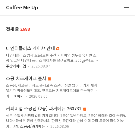
Coffee Me Up
전체 글
2688
나인티플러스 게이샤 안내
나인티플러스 깜짝 오픈!오늘 주간 커피미업 생두는 없지만 소
량 입고된 나인티 플러스 게이샤를 올려놨어요. 500g단위로 올
려놨으니 스몰로스터들도 접근하기 좋을것 같네요. 이후에 나인
주간커피미업
2026.08.07
티 입고계획은 당분간 없으니 필요했던 분들은 인스타 프로필 링
크의 커피미업 스토어!coffeemeup.store*문의는 카톡채널 #
소공 치즈케이크 출시
커피미업
소공점, 새로운 디저트 출시요즘 스콘이 정말 많이 나가서 채워
넣기가 바쁠정도인데요. 앞으로는 치즈케이크에도 주목해주세
요. 정말 녹진하고 부드러운 케이크랍니다. 윤정수 바리스타가
커피 이야기
2026.08.06
열심히 만들고 있으니 오셔서 격려도 해 주시고요. 앞으로도 꾸
준히 커피랑 맛있게 페어링해서 드실 메뉴들 제공해드리겠습니
커피미업 소공점 (2층) 과거메뉴 260731
다. 단, 당분간은 한정판매로 진행하기때문에 포장은 불가능하고
생두 수입사 커피미업의 카페입니다. 1층은 일반카페로, 2층은 아래와 같이 운영됩
1층이나 2층 매장에서만 드실 수 있습니다. 내일부터 정식판매
니다.- 좌석은 편히 선택하시되 한정된 공간이라 손님 수에 따라 도중에 좌석이동을
개시할게요. P.S 참고로 내일은 주간커피미업 생두는 별도로 없
요청드릴 수 있습니다.- 2층은 아래 메뉴로 1인 1음료 주문이 필수이며 이후 1층 메
습니다만 소공점 놀러오셔서 케이크와 함께 맛있는 커피를 즐겨
커피미업 소공점/과거메뉴
2026.08.06
뉴는 추가로 가져와서 드실 수 있습니다.- 테이크아웃 혹은 1층 등에서 드실 분들은
보세요. *문의는 카톡채널 #커피미업