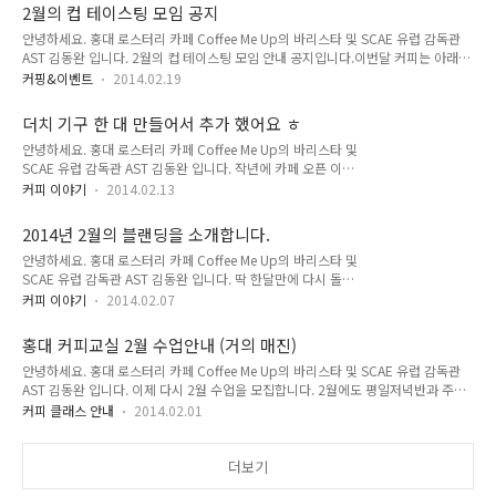
보여줍니다. 공지는 기본적으로 커피미업 커피의 블랜딩을 안내
가 없을겁니다^^ 저도 간만에 모두 만족한 로스팅이었..
2월의 컵 테이스팅 모임 공지
하기도 하고 신제품을 보여주기도 합니다만 진짜 저것을 만든 이
안녕하세요. 홍대 로스터리 카페 Coffee Me Up의 바리스타 및 SCAE 유럽 감독관
유는 제가 혼자 운영하는 카페이다보니, 중간에 자리를 비우거나
AST 김동완 입니다. 2월의 컵 테이스팅 모임 안내 공지입니다.이번달 커피는 아래와
영업시간이 조금 변경될 때 외부에서 스마트폰으로 공지를 하기
같이 두가지로 선택해 봤습니다. A) 2013 엘 살바도르 COE #8 핀카 말라카라 랏 B
위함이예요 ㅎ 제가 폰으로 메시지를 쓰면 이 곳에 실시간 반영
커핑&이벤트
2014.02.19
(워시드)B) 2013 브라질 파젠다 도 세라도 마이크로 랏 (펄프드 내추럴) 꽃향기와 과
되도록 설계해뒀거든요. 그러니, 제가 좀 늦게 출근한다거나 ㅎ
일 느낌을 가진 엘 살바도르 COE출신의 워시드 커피와맥아처럼 진하고 달달하면서
잠시 은행에 다녀온다거나 하면 실시간으로 공지를 할거예요. 혹
더치 기구 한 대 만들어서 추가 했어요 ㅎ
다크한 느낌을 가진 브라질 펄프드 내추럴의 대결이군요. 신청하실 분들은 이 글에
시나 오셨다가 문이 잠..
안녕하세요. 홍대 로스터리 카페 Coffee Me Up의 바리스타 및
댓글로 이름/연락처 남겨주시고 아래계좌로 입금하면 접수 완료됩니다.참고로 비용
SCAE 유럽 감독관 AST 김동완 입니다. 작년에 카페 오픈 이후
은 매달 생두 가격에 따라 다른데요. 게다가 이번달부터는 지난번 의견에 따라 간단
가장 사랑을 받은 메뉴중에 하나가 더치 커피인데요. 늘 부족한
하게 빵 등으로 커피와 함께 먹을 ..
커피 이야기
2014.02.13
용량 때문에 매진되는 사례가 많았던 녀석이기도 하지요. 올 여
름에도 대비하고 갑자기 늘어날 수 있는 더치 커피 주문에 대처
2014년 2월의 블랜딩을 소개합니다.
하고자 기계 한대를 더 놨습니다. 왼쪽에 보이는 녀석인데요. 1
안녕하세요. 홍대 로스터리 카페 Coffee Me Up의 바리스타 및
리터짜리 대용량이랍니다. 기존에 있던 500미리와 함께 1.5리
SCAE 유럽 감독관 AST 김동완 입니다. 딱 한달만에 다시 돌아
터는 가볍게 뽑아주겠네요. 만성 부족에 시달리던 더치 가뭄을
온 커피미업의 뉴 블랜딩입니다.이번엔 파격적으로 B블랜딩에
해결해 줄거라 믿습니다. ㅎ 이러한 기구는 가격이 20만원을 넘
커피 이야기
2014.02.07
서 예가체프가 빠졌는데요. 어떤 변화가 있었는지 살펴보죠. 위
기도 하는데요. 직접 제작하면 저렴하게 만들 수가 있습니다. 안
에 보시다시피 A블랜딩은 바로 모카-자바 클래식 입니다.이 세상
에 들어가는 유리 병은 별도로 파는곳이 많거든요. 바깥쪽 나무
홍대 커피교실 2월 수업안내 (거의 매진)
커피가 발견되고 나서 음용을 시작한 이래 최초의 블랜딩이라 소
지지대가 문제인데..
안녕하세요. 홍대 로스터리 카페 Coffee Me Up의 바리스타 및 SCAE 유럽 감독관
개하는 (실제 그렇기야 하겠습니까만 ㅎ)그 유명한 모카자바 블
AST 김동완 입니다. 이제 다시 2월 수업을 모집합니다. 2월에도 평일저녁반과 주말
랜딩입니다. 모카자바는 블랜딩의 기본과 같은것인데요. 이디오
오전반으로 나눠서 진행하려고 해요. 평일반은 월/화/수 저녁타임 (9시), 주말반은
피아나 예맨의 모카커피와 인도네시아 자바커피를 섞어서자바
커피 클래스 안내
2014.02.01
토/일 오전타임 (10시30분)입니다. 시작 일자는 토요반 기준으로 2월8일부터 입니
의 남성적인 매력, 모카의 여성적인 매력을 조화롭게 만드는데
다. 1월13일 현재, 2월 수업중 토요일반, 일요일반, 월요일반, 화요일반은 모두 매진
목표가 있지요.첫맛에서 다크함이 살아 있지만 뒷맛에 여운은 신
되었습니다. 수요일 저녁타임만 신청가능합니다. 혹은 3월 수업 미리 예약 주셔도 됩
더보기
맛도 살짝 감돌게 만들었습니다.201..
니다. 신청을 원하시는 분은 ius77@daum.net 으로 메일 주세요. 참고로 수업 마감