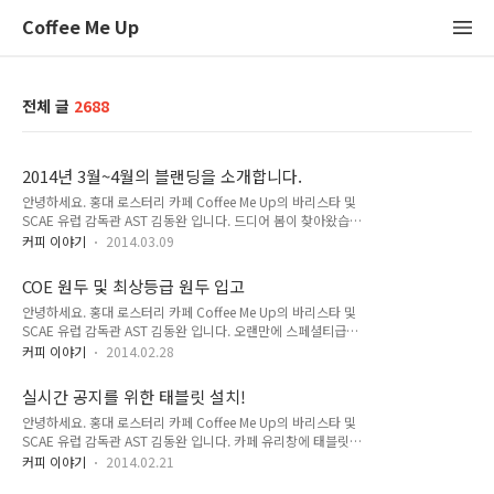
Coffee Me Up
전체 글
2688
2014년 3월~4월의 블랜딩을 소개합니다.
안녕하세요. 홍대 로스터리 카페 Coffee Me Up의 바리스타 및
SCAE 유럽 감독관 AST 김동완 입니다. 드디어 봄이 찾아왔습니
다 :)이제 나들이 하기 좋은 계절인데요. 그에 맞춰서 저도 3월을
커피 이야기
2014.03.09
맞이하여 새롭게 블랜딩한 원두를 소개합니다. 바로 A는 "인생
은 달콤 쌉싸름"이라는 블랜딩으로 고소한 맛 뒤에 퍼져오는 원
COE 원두 및 최상등급 원두 입고
두 자체의 달달함이 특징이고B는 "자스민 처럼 은은하게" 라는
안녕하세요. 홍대 로스터리 카페 Coffee Me Up의 바리스타 및
이름처럼 자스민 느낌과 감귤느낌의 진한 신맛이 매력이랍니다.
SCAE 유럽 감독관 AST 김동완 입니다. 오랜만에 스페셜티급
두 블랜딩 모두 강렬하게 다크하지는 않지만 늘 그렇듯 A쪽이 일
COE 원두를 볶았습니다. 컵 테이스팅 정기모임을 위해서 준비
반적으로 접하기 쉬운 커피맛에 가깝고또 좀 더 다크한 느낌이라
커피 이야기
2014.02.28
했던것인데, 정모는 어제 무사히 마쳤고요. 남아 있는 것은 일반
고 보시면 되고 B는 제법 강한 신맛을 보여주는 블랜딩이라 보시
(?)에 판매 가능하오니 말씀주세요. 최근 커피미업에 들어온 콩
면 되겠습니다.A쪽은 파푸아뉴기니 원두를 베이스로 하여 상당
실시간 공지를 위한 태블릿 설치!
은 아래와 같습니다. 1. 엘살바도르 2013 COE #8 2. 브라질 파
히 단맛이 강한데요..
안녕하세요. 홍대 로스터리 카페 Coffee Me Up의 바리스타 및
젠다 도 세하도 옐로우버본 natural 3. 케냐 탑 에스테이트 4. 예
SCAE 유럽 감독관 AST 김동완 입니다. 카페 유리창에 태블릿
가체프 코체레 G2 natural 그 외에도 니카라과, 과테말라 등등
패드 한 대를 더 붙여뒀습니다. 이 녀석의 역할은 커피미업의 공
새로 준비한 콩이 있긴한데 커핑이 끝나지 않아서 이렇다 저렇다
커피 이야기
2014.02.21
지 등을 보여주는 것입니다. 이렇게 저 위치에서 24시간 공지를
말씀드릴 수는 없고요. 위에 말씀드린 콩들은 드셔도 전혀 후회