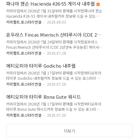
마 농장의 커피입니다.Finca Aguilar Peralta는 파나마 치리키
커피 협회(SCAP)의 자부심 높은 회원으로서..
파나마 잰슨 Hacienda #26-55 게이샤 내추럴
(Chiriquí)주의 아름다운 고산지대인 산타클라라(Santa Clara)
커피미업에서 2026년 7월 31일부터 판매를 시작한파나마 잰슨
에 위치한 고고도 스페셜티 커피 농장입니다.1960년대 산타클
Hacienda #26-55 게이샤 내추럴커피 정보와 드실 수 있는 로
라라 지역에 개척자로 정착한 이래, 아길라르 바로소(Aguilar
스터리 목록입니다.2026년 7월에 입고된 잰슨 농장에서 재배한
Barroso) 가문의 2대와 3대가 이어받아 깊은 역사와 전통을 바
커피벨트.로스터리연결
2026.08.03
커피입니다. 잰슨은 파나마 내에서는 가장 큰 농장중 하나입니
탕으로 정성스럽게 커피를 재배하고 있습니다.파나마 스페셜티
다.몇년전 월드바리스타 챔피언십에서 우승한 선수의 메인 커피
커피 협회(SCAP)의 자부심 높은 회원으로서..
온두라스 Fincas Mierisch 산타루시아 (COE 2년
로 이용되면서 최고의 전성기를 보내고 있는 농장입니다.그 후
연속 우승농장) 게이샤 워시드
커피미업에서 2026년 7월 24일부터 판매를 시작한온두라스
산지에서 선택하지 못하면 좋은 커피를 구하기 어려운 인기농장
Fincas Mierisch 산타루시아 (COE 2년연속 우승농장) 게이샤
이 되었습니다.그밖에 월드브루어스컵에서도 파이널리스트 선
워시드커피 정보와 드실 수 있는 로스터리 목록입니다.2026년
수의 커피를 공급하며 대회용으로도 인기가 많아지며 말 그대로
커피벨트.로스터리연결
2026.07.28
6월에 입고된 온두라스 산타루시아 농장에서 재배한 커피입니
대박이 났는데요.커피미업은 매년 산지에 방문하며 바리스타 챔
다.'눈물의 커피'로 알려져 있는 가히 온두라스 최고의 농장중 한
피언십에 나가는 수준의 몇가지 랏을 선택하고 들여오고 있습니
에티오피아 타미루 Godicho 내추럴
곳인 산타루시아 입니다.이 커피는 2019년 첫 커핑을 하면서 정
다.올해 가장 먼저 내추럴 커피 1종을 소..
커피미업에서 2026년 7월 17일부터 판매를 시작한에티오피아
말 눈물을 흘릴만큼 감동이 있었던 커피입니다. 2019년 COE 대
타미루 Godicho 내추럴커피 정보와 드실 수 있는 로스터리 목
회에서 그 해 모든 COE를 통털어 최고점, 최고 가격에 낙찰이 되
록입니다.2026년 5월에 입고된 타미루가 재배한 커피입니다.커
며 세상에 알려진 이 농장은 그 해 커피미업이 낙찰받은것을 시
커피벨트.로스터리연결
2026.07.20
피미업은 타미루 농장을 한국에 가장 먼저 소개한 곳으로 타미루
작으로 매년 농장에 방문하여 그 곳 최고의 커피들을 수입해 오
와 함께 다양한 프로젝트를 진행하고 있습니다.그 중 타미루의
고 있습니다.현재 산타루시아는 두 개의 게이샤 랏을 가지고 있
에티오피아 타미루 Bona Gute 워시드
COE 우승랏 및 5위랏, 그리고 우정 랏 등 일부 커피는 커피미업
습니다. 첫..
커피미업에서 2026년 7월 17일부터 판매를 시작한에티오피아
만 한국에 독점 수입하고 있습니다.올해에는 항공 직수입으로 보
타미루 Bona Gute 워시드커피 정보와 드실 수 있는 로스터리
다 빠르게 가져왔지만 레스팅이 필요하신 분들은 하반기 이후 사
목록입니다.2026년 5월에 입고된 타미루가 재배한 커피입니다.
용하시는 것도 좋습니다.타미루는 2021년 에티오피아 COE에
커피벨트.로스터리연결
2026.07.20
커피미업은 타미루 농장을 한국에 가장 먼저 소개한 곳으로 타미
2개의 커피를 출품하여 1위와 5위에 올라서 단숨에 레전드 반열
루와 함께 다양한 프로젝트를 진행하고 있습니다.그 중 타미루의
에 오르게 된 농부입니다.그가 소유한 메인 농장은 제가 가 본 농
COE 우승랏 및 5위랏, 그리고 우정 랏 등 일부 커피는 커피미업
더보기
장중에서는 가장 높은 고..
만 한국에 독점 수입하고 있습니다.올해에는 항공 직수입으로 보