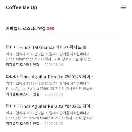
Coffee Me Up
커피벨트.로스터리연결
398
파나마 Finca Talamanca 게이샤 워시드
커피미업에서 2026년 7월 31일부터 판매를 시작한파나마
Finca Talamanca 게이샤 워시드커피 정보와 드실 수 있는 로
스터리 목록입니다. 2026년 7월에 입고된 파나마 커피입니다.
커피벨트.로스터리연결
2026.08.04
이번에 소개할 커피는 국내에 새롭게 소개하는 파나마 농장의 커
피입니다.탈라망카는 1960년부터 4대째 이어온 전통과 지속 가
파나마 Finca Aguilar Peralta #500125 게이샤
능한 스페셜티 커피를 선보입니다.파나마 산타클라라 고지대, 라
워시드
커피미업에서 2026년 7월 31일부터 판매를 시작한파나마
아미스타드 국립공원 청정 자연 기슭 아래 자리 잡아 1960년부
Finca Aguilar Peralta #500125 게이샤 워시드커피 정보와 드
터 4대에 걸쳐 최상의 스페셜티 커피를 재배, 가공, 유통하고 있
실 수 있는 로스터리 목록입니다.2026년 7월에 입고된 파나마
는 가족 경영 농장입니다.탈라망카 산맥의 비옥한 토양과 해발
커피벨트.로스터리연결
2026.08.04
커피입니다.이번에 소개할 커피는 국내에 새롭게 소개하는 파나
1,450m에 달하는 고지대의 독특한 미세기후는 커피 체리가 천
마 농장의 커피입니다.Finca Aguilar Peralta는 파나마 치리키
천히 완숙되며 풍부한 당도와 밀도, 복합적인 산미를 머금도록
파나마 Finca Aguilar Peralta #040226 게이샤
(Chiriquí)주의 아름다운 고산지대인 산타클라라(Santa Clara)
돕습니다.자생 동식물의 ..
워시드
커피미업에서 2026년 7월 31일부터 판매를 시작한파나마
에 위치한 고고도 스페셜티 커피 농장입니다.1960년대 산타클
Finca Aguilar Peralta #040226 게이샤 워시드커피 정보와 드
라라 지역에 개척자로 정착한 이래, 아길라르 바로소(Aguilar
실 수 있는 로스터리 목록입니다.2026년 7월에 입고된 파나마
Barroso) 가문의 2대와 3대가 이어받아 깊은 역사와 전통을 바
커피벨트.로스터리연결
2026.08.03
커피입니다.이번에 소개할 커피는 국내에 새롭게 소개하는 파나
탕으로 정성스럽게 커피를 재배하고 있습니다.파나마 스페셜티